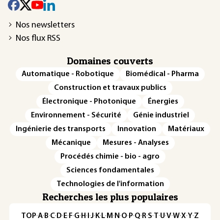
Nos newsletters
Nos flux RSS
Domaines couverts
Automatique - Robotique
Biomédical - Pharma
Construction et travaux publics
Électronique - Photonique
Énergies
Environnement - Sécurité
Génie industriel
Ingénierie des transports
Innovation
Matériaux
Mécanique
Mesures - Analyses
Procédés chimie - bio - agro
Sciences fondamentales
Technologies de l'information
Recherches les plus populaires
TOP
·
A
·
B
·
C
·
D
·
E
·
F
·
G
·
H
·
I
·
J
·
K
·
L
·
M
·
N
·
O
·
P
·
Q
·
R
·
S
·
T
·
U
·
V
·
W
·
X
·
Y
·
Z