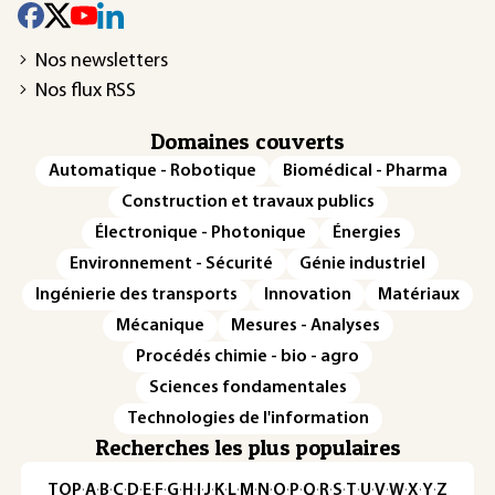
Nos newsletters
Nos flux RSS
Domaines couverts
Automatique - Robotique
Biomédical - Pharma
Construction et travaux publics
Électronique - Photonique
Énergies
Environnement - Sécurité
Génie industriel
Ingénierie des transports
Innovation
Matériaux
Mécanique
Mesures - Analyses
Procédés chimie - bio - agro
Sciences fondamentales
Technologies de l'information
Recherches les plus populaires
TOP
·
A
·
B
·
C
·
D
·
E
·
F
·
G
·
H
·
I
·
J
·
K
·
L
·
M
·
N
·
O
·
P
·
Q
·
R
·
S
·
T
·
U
·
V
·
W
·
X
·
Y
·
Z