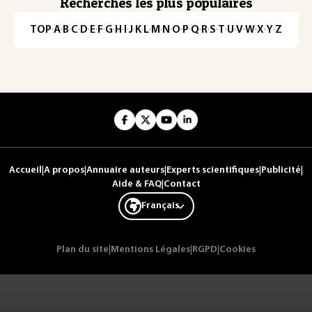
Recherches les plus populaires
TOP
·
A
·
B
·
C
·
D
·
E
·
F
·
G
·
H
·
I
·
J
·
K
·
L
·
M
·
N
·
O
·
P
·
Q
·
R
·
S
·
T
·
U
·
V
·
W
·
X
·
Y
·
Z
Accueil
|
A propos
|
Annuaire auteurs
|
Experts scientifiques
|
Publicité
|
Aide & FAQ
|
Contact
Français
Plan du site
|
Mentions Légales
|
RGPD
|
Cookies