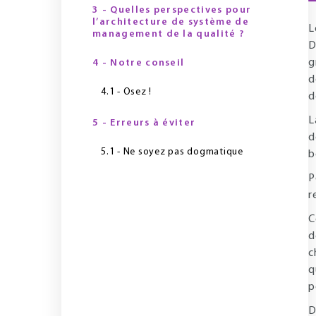
3 - Quelles perspectives pour
l’architecture de système de
L
management de la qualité ?
D
g
4 - Notre conseil
d
4.1 - Osez !
d
L
5 - Erreurs à éviter
d
5.1 - Ne soyez pas dogmatique
b
P
r
C
d
c
q
p
D