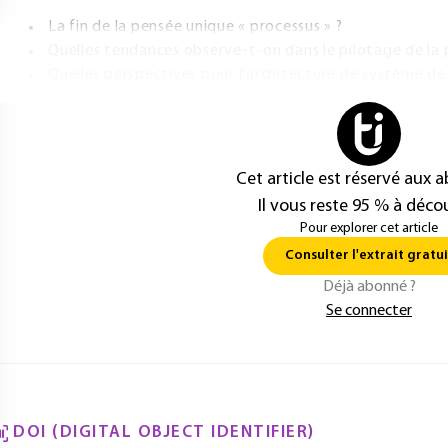
La fin de la pensée unique « processus » ?
Quelles tendances observe-t-on dans le pilotage de la
Quelles perspectives pour l’architecture de système d
Cet article est réservé aux 
Il vous reste 95 % à décou
Pour explorer cet article
Consulter l'extrait gratui
Déjà abonné ?
Se connecter
DOI (DIGITAL OBJECT IDENTIFIER)