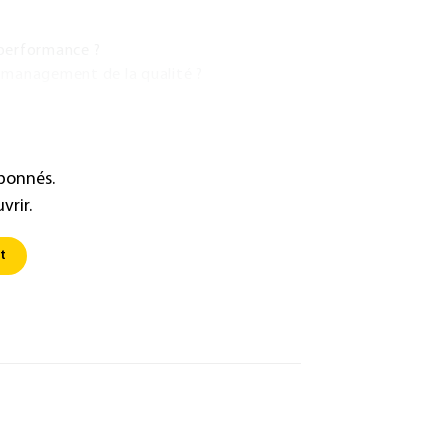
 performance ?
e management de la qualité ?
abonnés.
vrir.
t