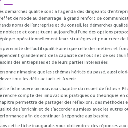
es démarches qualité sont à l’agenda des dirigeants d’entrepri
’effet de mode au démarrage, à grand renfort de communicat
rands noms de l’entreprise et du conseil, les démarches qualit
e noblesse et constituent aujourd’hui l’une des options propo
éployer opérationnellement leurs stratégies et pour créer de la
a pérennité de l’outil qualité ainsi que celle des métiers et f
épendent grandement de la capacité de l’outil et de ses thurif
esoins des entreprises et de leurs parties intéressées.
ersonne n’imagine que les schémas hérités du passé, aussi glor
elever tous les défis actuels et à venir.
ette fiche ouvre un nouveau chapitre du recueil de fiches « Pilo
e rendre compte des innovations pratiques ou théoriques en
hapitre permettra de partager des réflexions, des méthodes 
ualité de s’enrichir, et de s’accorder au mieux avec les autres ou
erformance afin de continuer à répondre aux besoins.
ans cette fiche inaugurale, vous obtiendrez des réponses aux 