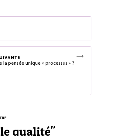
S
UIVANTE
e la pensée unique « processus » ?
FRE
le qualité
"