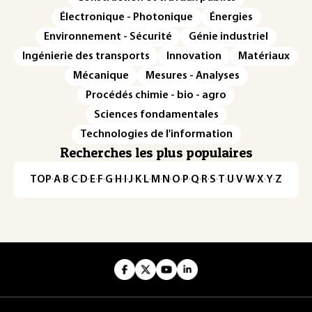
Électronique - Photonique
Énergies
Environnement - Sécurité
Génie industriel
Ingénierie des transports
Innovation
Matériaux
Mécanique
Mesures - Analyses
Procédés chimie - bio - agro
Sciences fondamentales
Technologies de l'information
Recherches les plus populaires
TOP
·
A
·
B
·
C
·
D
·
E
·
F
·
G
·
H
·
I
·
J
·
K
·
L
·
M
·
N
·
O
·
P
·
Q
·
R
·
S
·
T
·
U
·
V
·
W
·
X
·
Y
·
Z