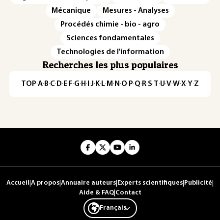
Mécanique
Mesures - Analyses
Procédés chimie - bio - agro
Sciences fondamentales
Technologies de l'information
Recherches les plus populaires
TOP
·
A
·
B
·
C
·
D
·
E
·
F
·
G
·
H
·
I
·
J
·
K
·
L
·
M
·
N
·
O
·
P
·
Q
·
R
·
S
·
T
·
U
·
V
·
W
·
X
·
Y
·
Z
Accueil
|
A propos
|
Annuaire auteurs
|
Experts scientifiques
|
Publicité
|
Aide & FAQ
|
Contact
Français