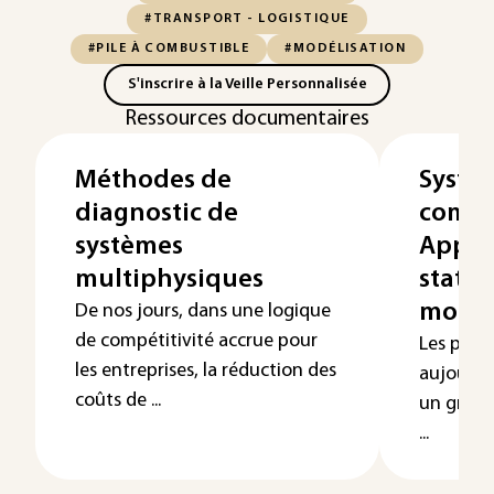
#TRANSPORT - LOGISTIQUE
#PILE À COMBUSTIBLE
#MODÉLISATION
S'inscrire à la Veille Personnalisée
Ressources documentaires
Méthodes de
Systèm
diagnostic de
combu
systèmes
Appli
multiphysiques
statio
mobili
De nos jours, dans une logique
de compétitivité accrue pour
Les pile
les entreprises, la réduction des
aujourd’
coûts de ...
un grand
...