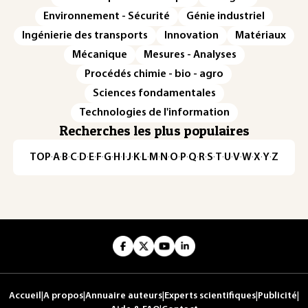
Environnement - Sécurité
Génie industriel
Ingénierie des transports
Innovation
Matériaux
Mécanique
Mesures - Analyses
Procédés chimie - bio - agro
Sciences fondamentales
Technologies de l'information
Recherches les plus populaires
TOP
·
A
·
B
·
C
·
D
·
E
·
F
·
G
·
H
·
I
·
J
·
K
·
L
·
M
·
N
·
O
·
P
·
Q
·
R
·
S
·
T
·
U
·
V
·
W
·
X
·
Y
·
Z
Accueil
|
A propos
|
Annuaire auteurs
|
Experts scientifiques
|
Publicité
|