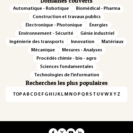
Domaines couverts
Automatique - Robotique
Biomédical - Pharma
Construction et travaux publics
Électronique - Photonique
Énergies
Environnement - Sécurité
Génie industriel
Ingénierie des transports
Innovation
Matériaux
Mécanique
Mesures - Analyses
Procédés chimie - bio - agro
Sciences fondamentales
Technologies de l'information
Recherches les plus populaires
TOP
·
A
·
B
·
C
·
D
·
E
·
F
·
G
·
H
·
I
·
J
·
K
·
L
·
M
·
N
·
O
·
P
·
Q
·
R
·
S
·
T
·
U
·
V
·
W
·
X
·
Y
·
Z