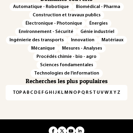
Automatique - Robotique
Biomédical - Pharma
Construction et travaux publics
Électronique - Photonique
Énergies
Environnement - Sécurité
Génie industriel
Ingénierie des transports
Innovation
Matériaux
Mécanique
Mesures - Analyses
Procédés chimie - bio - agro
Sciences fondamentales
Technologies de l'information
Recherches les plus populaires
TOP
·
A
·
B
·
C
·
D
·
E
·
F
·
G
·
H
·
I
·
J
·
K
·
L
·
M
·
N
·
O
·
P
·
Q
·
R
·
S
·
T
·
U
·
V
·
W
·
X
·
Y
·
Z