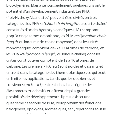
biopolymères. Mais à ce jour, seulement quelques uns ont le
potentiel d'un développement industriel. Les PHA
(PolyHydroxyAlcanoates) peuvent être divisés en trois
catégories : les PHA
scl
(
short chain length
, ou courte chaîne)
constitués d'acides hydroxyalcanoïques (HA) comptant
jusqu'à cinq atomes de carbone, les PHA
mcl
(
medium chain
length
, ou longueur de chaîne moyenne) dont les unités
monomériques comptent de 6 à 12 atomes de carbone, et
les PHA
lcl
(
long chain length
, ou longue chaîne) dont les
unités constitutives comptent de 12 à 16 atomes de
carbone. Les premiers PHA (
scl
) sont rigides et cassants et
entrent dans la catégorie des thermoplastiques, ce qui peut
en limiter les applications, tandis que les deuxièmes et
troisièmes (
mcl
et
lcl
) entrent dans la catégorie des
élastomères et adhésifs et offrent de plus grandes
possibilités de développements. Il peut exister une
quatrième catégorie de PHA, ceux portant des fonctions
halogénées, époxydes, aromatiques, etc., répertoriés sous le