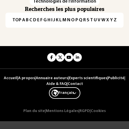
Technologies de l'information
Recherches les plus populaires
TOP
·
A
·
B
·
C
·
D
·
E
·
F
·
G
·
H
·
I
·
J
·
K
·
L
·
M
·
N
·
O
·
P
·
Q
·
R
·
S
·
T
·
U
·
V
·
W
·
X
·
Y
·
Z
Accueil
|
A propos
|
Annuaire auteurs
|
Experts scientifiques
|
Publicité
|
Aide & FAQ
|
Contact
Français
Plan du site
|
Mentions Légales
|
RGPD
|
Cookies