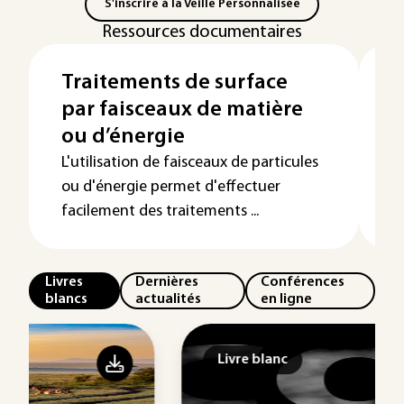
S'inscrire à la Veille Personnalisée
Ressources documentaires
Traitements de surface
D
par faisceaux de matière
m
ou d’énergie
s
m
L'utilisation de faisceaux de particules
ou d'énergie permet d'effectuer
facilement des traitements ...
Livres
Dernières
Conférences
blancs
actualités
en ligne
Livre blanc