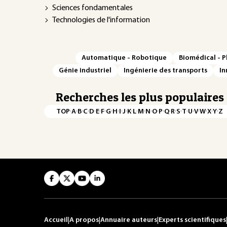
Sciences fondamentales
Technologies de l'information
Automatique - Robotique
Biomédical - 
Génie industriel
Ingénierie des transports
In
Recherches les plus populaires
·
·
·
·
·
·
·
·
·
·
·
·
·
·
·
·
·
·
·
·
·
·
·
·
·
·
TOP
A
B
C
D
E
F
G
H
I
J
K
L
M
N
O
P
Q
R
S
T
U
V
W
X
Y
Z
Accueil
|
A propos
|
Annuaire auteurs
|
Experts scientifiques