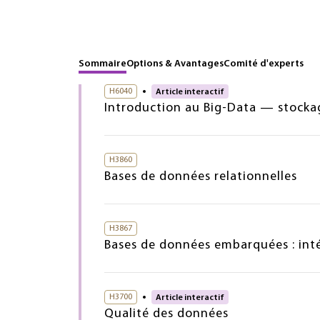
Sommaire
Options & Avantages
Comité d'experts
H6040
Article interactif
Introduction au Big-Data — stocka
H3860
Bases de données relationnelles
H3867
Bases de données embarquées : int
H3700
Article interactif
Qualité des données