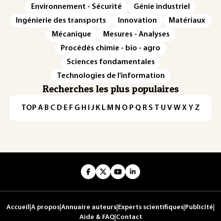
Environnement - Sécurité
Génie industriel
Ingénierie des transports
Innovation
Matériaux
Mécanique
Mesures - Analyses
Procédés chimie - bio - agro
Sciences fondamentales
Technologies de l'information
Recherches les plus populaires
TOP
·
A
·
B
·
C
·
D
·
E
·
F
·
G
·
H
·
I
·
J
·
K
·
L
·
M
·
N
·
O
·
P
·
Q
·
R
·
S
·
T
·
U
·
V
·
W
·
X
·
Y
·
Z
Accueil
|
A propos
|
Annuaire auteurs
|
Experts scientifiques
|
Publicité
|
Aide & FAQ
|
Contact