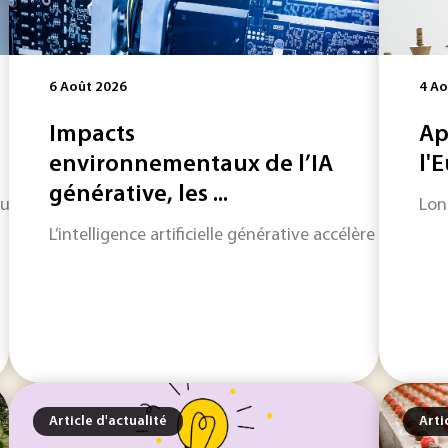
6 Août 2026
4 Ao
Impacts
Ap
environnementaux de l’IA
l'
générative, les ...
re une voie industrielle complémentaire à la réduction à l
Long
L’intelligence artificielle générative accélère la pr
Article d'actualité
Arti