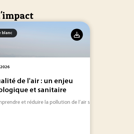
d'impact
e blanc
 2026
alité de l'air : un enjeu
ologique et sanitaire
gles morts scientifiques, pression réglementaire et course à l’
prendre et réduire la pollution de l’air suppose d’articuler
nnées en décisions industrielles rapides, fiables et straté