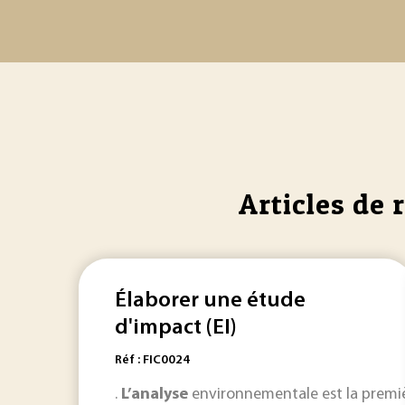
Articles de 
Élaborer une étude
d'impact (EI)
Réf : FIC0024
.
L’analyse
environnementale est la premiè