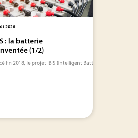
ût 2026
S : la batterie
inventée (1/2)
 aussi une bibliothèque biologique encore largement inexplor
 les informations qui feront l'actualité industrielle dans les
cé fin 2018, le projet IBIS (Intelligent Battery Integrated 