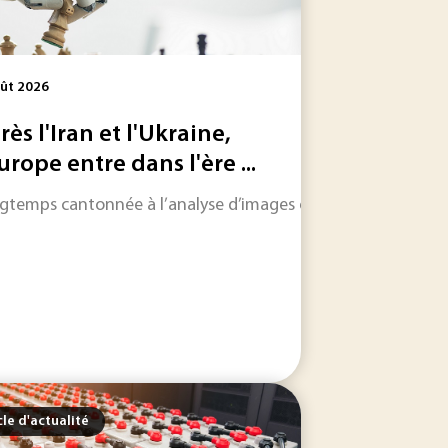
ût 2026
rès l'Iran et l'Ukraine,
Europe entre dans l'ère ...
a source des émissions. Son intérêt dépend toutefois moins.
temps cantonnée à l’analyse d’images ou à l’aide à la décision
oduction de contenus et l’analyse de données, mais son foncti
cle d'actualité