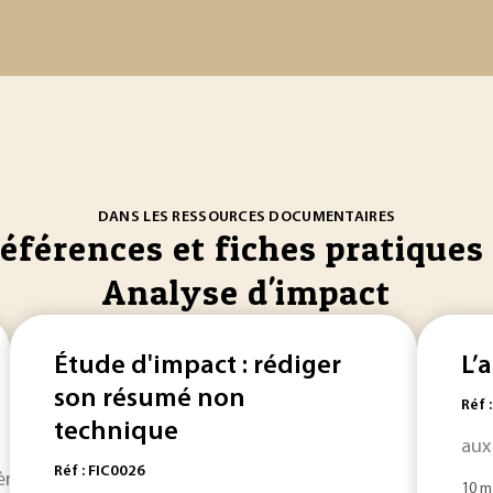
DANS LES RESSOURCES DOCUMENTAIRES
références et fiches pratiques 
Analyse d'impact
Étude d'impact : rédiger
L’
son résumé non
Réf 
technique
aux
Réf : FIC0026
re étape à effectuer pour la mise en place
d
’un système... 
10 m