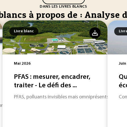
DANS LES LIVRES BLANCS
blancs à propos de : Analyse 
Livre blanc
Livr
Mai 2026
Juin
PFAS : mesurer, encadrer,
Qu
traiter - Le défi des ...
éc
PFAS, polluants invisibles mais omniprésents : entre an
Com
rmances : découvrez comment le Six Sigma transforme vos do