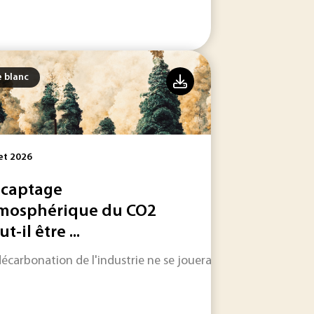
e blanc
let 2026
 captage
mosphérique du CO2
t-il être ...
9001 (version 2026) décryptées par Olec Kovalevsky, expert 
décarbonation de l'industrie ne se jouera pas uniquement su