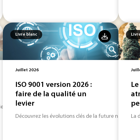
Livre blanc
Livr
Juillet 2026
Juil
ISO 9001 version 2026 :
Le
faire de la qualité un
at
levier
peu
rie à adapter des méthodes de détection et de dépollution.
Découvrez les évolutions clés de la future norme ISO 
La 