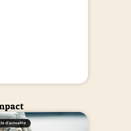
s résultats auxquels il a abouti sans toutefois... Vous avez r
impact
cle d'actualité