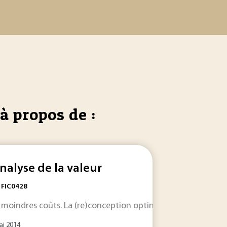
à propos de :
analyse de la valeur
: FIC0428
 moindres coûts. La (re)conception optimale
d
’un produit 
et l’ordre de présentation des différentes
analyses
à effectuer
ai 2014