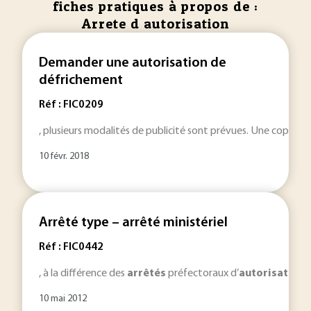
fiches pratiques à propos de :
Arrete d autorisation
Demander une autorisation de
défrichement
Réf : FIC0209
, plusieurs modalités de publicité sont prévues. Une copie d
10 févr. 2018
Arrêté type – arrêté ministériel
Réf : FIC0442
, à la différence des
arrêtés
préfectoraux d’
autorisation
d
10 mai 2012