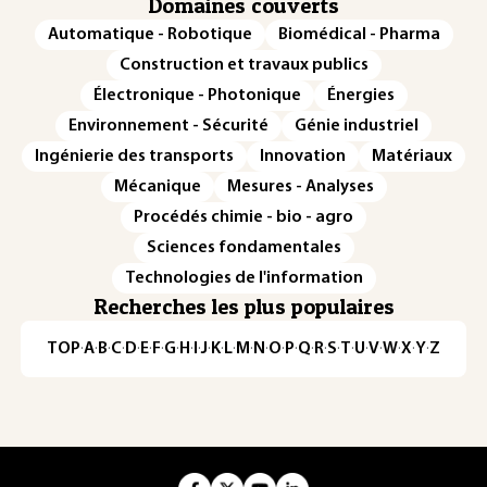
Domaines couverts
Automatique - Robotique
Biomédical - Pharma
Construction et travaux publics
Électronique - Photonique
Énergies
Environnement - Sécurité
Génie industriel
Ingénierie des transports
Innovation
Matériaux
Mécanique
Mesures - Analyses
Procédés chimie - bio - agro
Sciences fondamentales
Technologies de l'information
Recherches les plus populaires
TOP
·
A
·
B
·
C
·
D
·
E
·
F
·
G
·
H
·
I
·
J
·
K
·
L
·
M
·
N
·
O
·
P
·
Q
·
R
·
S
·
T
·
U
·
V
·
W
·
X
·
Y
·
Z