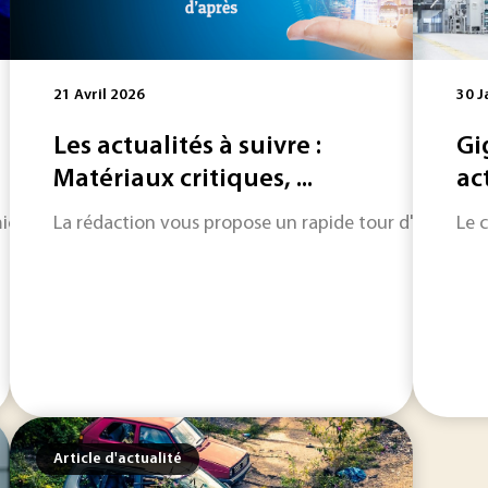
21 Avril 2026
30 J
Les actualités à suivre :
Gi
Matériaux critiques, ...
ac
icro-ondes permettraient d’avoir de l’hydrogène décarboné. L
La rédaction vous propose un rapide tour d'horizon sur
Le 
Article d'actualité