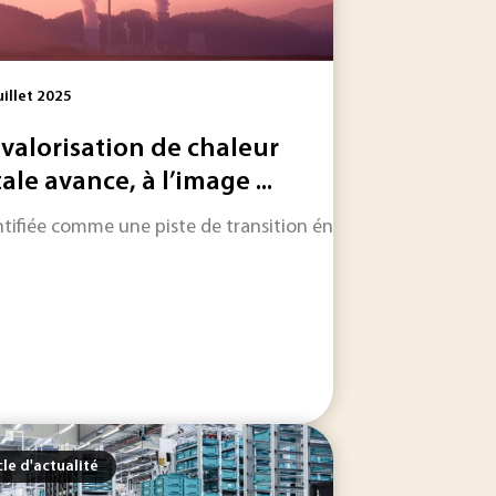
uillet 2025
 valorisation de chaleur
tale avance, à l’image ...
s'associe au Réseau National des Ecoles Doctorales - Science
ntifiée comme une piste de transition énergétique depuis le 
 au prototypage rapide. Elle s’inscrit désormais dans des lo
cle d'actualité