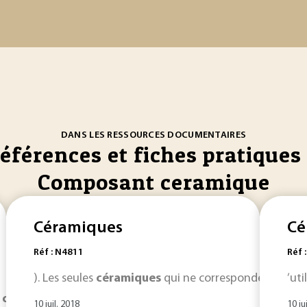
DANS LES RESSOURCES DOCUMENTAIRES
références et fiches pratiques 
Composant ceramique
Céramiques
Cé
Réf : N4811
Réf 
). Les seules
céramiques
qui ne correspondent pas ex
’ut
s
céramiques
des domaines traditionnels ou des domaines
10 juil. 2018
10 ju