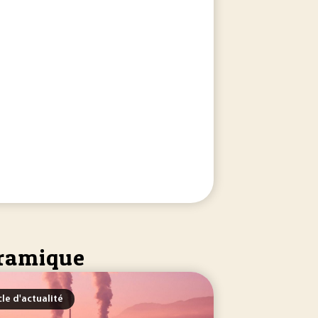
eramique
cle d'actualité