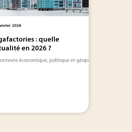
anvier 2026
gafactories : quelle
tualité en 2026 ?
’une, encore à l’état de recherche, se base sur des réaction
 les informations qui feront l'actualité industrielle dans les
contexte économique, politique et géopolitique a beau être 