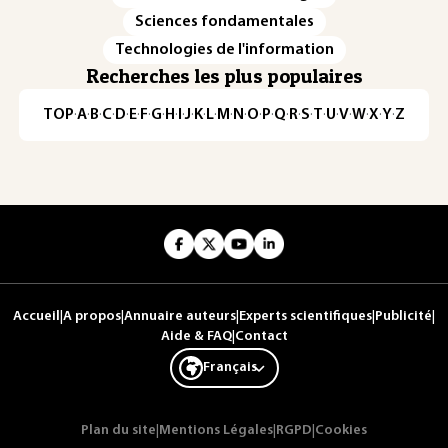
Sciences fondamentales
Technologies de l'information
Recherches les plus populaires
TOP
·
A
·
B
·
C
·
D
·
E
·
F
·
G
·
H
·
I
·
J
·
K
·
L
·
M
·
N
·
O
·
P
·
Q
·
R
·
S
·
T
·
U
·
V
·
W
·
X
·
Y
·
Z
Accueil
|
A propos
|
Annuaire auteurs
|
Experts scientifiques
|
Publicité
|
Aide & FAQ
|
Contact
Français
Plan du site
|
Mentions Légales
|
RGPD
|
Cookies