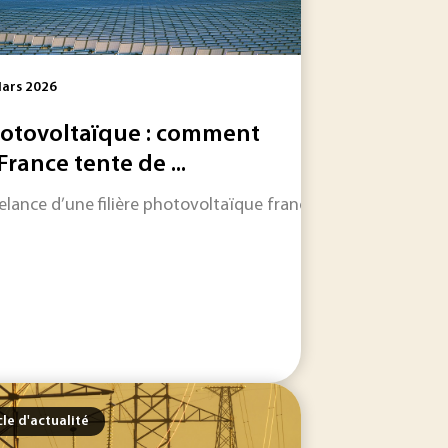
ars 2026
otovoltaïque : comment
 France tente de ...
 les informations qui feront l'actualité industrielle dans les
relance d’une filière photovoltaïque française et européenne
ités économiques françaises actuelles. D’un côté, la relanc
cle d'actualité