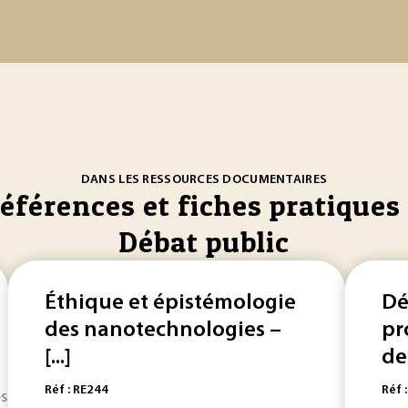
DANS LES RESSOURCES DOCUMENTAIRES
références et fiches pratiques 
Débat public
Éthique et épistémologie
Dé
des nanotechnologies –
pr
[...]
des
Réf : RE244
Réf 
nanotechnologies illustrent bien les interrogations... la m