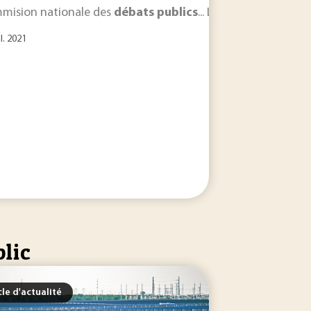
acées très tôt sous le signe d'une volonté politique d'inté
mision nationale des
débats
publics
... Les
débats
publics
il. 2021
blic
cle d'actualité