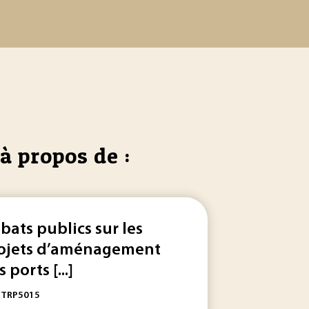
à propos de :
bats publics sur les
ojets d’aménagement
 ports [...]
: TRP5015
esure de ce
débat
très riche par quelques exemples tirés de tr