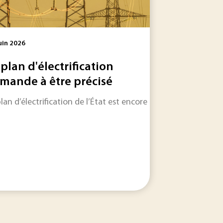
uin 2026
 plan d'électrification
mande à être précisé
e précise juridiquement, mais son application concrète...
 les informations qui feront l'actualité industrielle dans les
plan d’électrification de l’État est encore à préciser sur bi