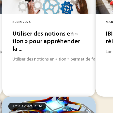
8 Juin 2026
4 Ao
Utiliser des notions en «
IBI
tion » pour appréhender
ré
la ...
ure dans l’histoire du constructeur italien. Ce premier mo
Lan
Utiliser des notions en « tion » permet de faciliter 
Article d'actualité