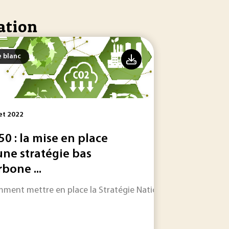
ation
e blanc
let 2022
50 : la mise en place
une stratégie bas
rbone ...
by design et son application aux nanotechnologies.
prévoir.
ment mettre en place la Stratégie Nationale Bas Carbone (S