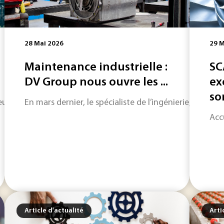
28 Mai 2026
29 M
Maintenance industrielle :
SC
DV Group nous ouvre les ...
ex
son
 énergétique à l’Élysée, le Président de la République a affic
En mars dernier, le spécialiste de l’ingénierie, du co
Acc
Article d'actualité
Arti