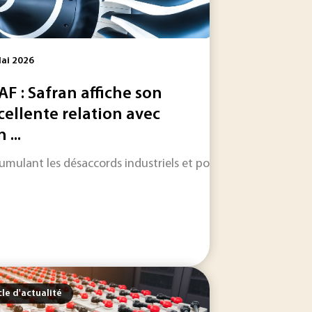
ai 2026
AF : Safran affiche son
cellente relation avec
 ...
hé sa volonté d’accélérer l’électrification de la...
ntrôle et de la maintenance industrielle, DV Group, nous a ou
umulant les désaccords industriels et politiques, le projet 
cle d'actualité