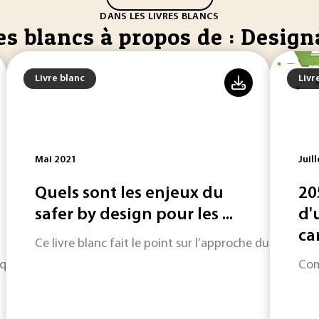
DANS LES LIVRES BLANCS
es blancs à propos de : Design
Livre blanc
Livr
Mai 2021
Juil
Quels sont les enjeux du
20
safer by design pour les ...
d'
ca
Ce livre blanc fait le point sur l’approche du safer 
que à cause du frottement et de la corrosion est difficile à 
Com