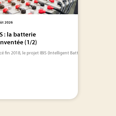
ût 2026
S : la batterie
inventée (1/2)
dèle 100 % électrique associe rupture technologique, positi
cé fin 2018, le projet IBIS (Intelligent Battery Integrated 
l’appréhension des aspects intrinsèque et extrinsèque de la c