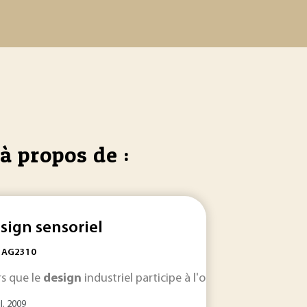
à propos de :
sign sensoriel
: AG2310
article, seront détaillés les champs d'activité du
Par ailleurs, les enjeux planétaires... professionnelles importa
rs que le
design
industriel participe à l'obtention d'un objet 
design
, le
il. 2009