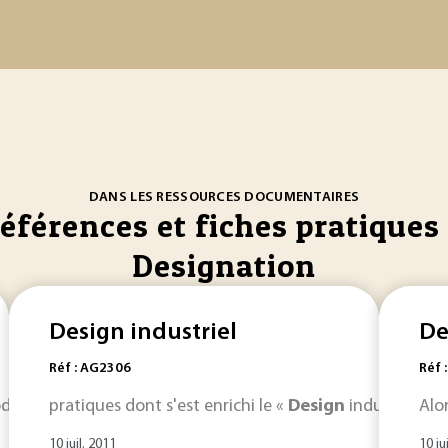
DANS LES RESSOURCES DOCUMENTAIRES
références et fiches pratiques 
Designation
Design industriel
De
Réf : AG2306
Réf 
oduire des produits plus compétitifs, respectueux... Dans cet 
pratiques dont s'est enrichi le «
Design
industriel ». 
Alo
10 juil. 2011
10 ju