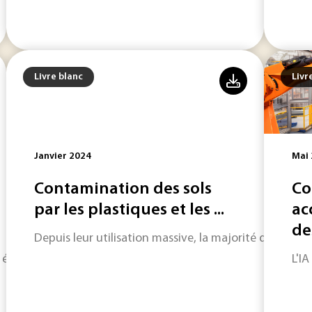
Livre blanc
Livr
Janvier 2024
Mai
Contamination des sols
Co
par les plastiques et les ...
ac
de
Depuis leur utilisation massive, la majorité des déch
s émergent dans l'U-Space, pour décongestionner les villes
L'IA