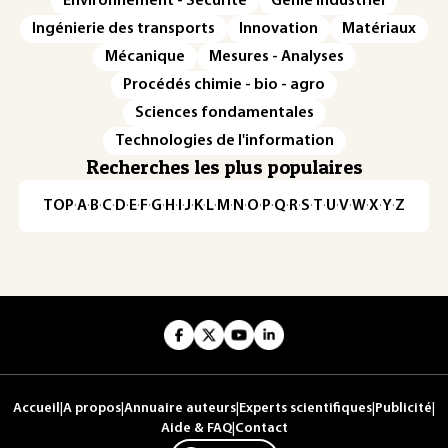
Environnement - Sécurité
Génie industriel
Ingénierie des transports
Innovation
Matériaux
Mécanique
Mesures - Analyses
Procédés chimie - bio - agro
Sciences fondamentales
Technologies de l'information
Recherches les plus populaires
TOP
·
A
·
B
·
C
·
D
·
E
·
F
·
G
·
H
·
I
·
J
·
K
·
L
·
M
·
N
·
O
·
P
·
Q
·
R
·
S
·
T
·
U
·
V
·
W
·
X
·
Y
·
Z
Accueil
|
A propos
|
Annuaire auteurs
|
Experts scientifiques
|
Publicité
|
Aide & FAQ
|
Contact