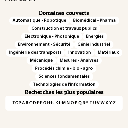
Domaines couverts
Automatique - Robotique
Biomédical - Pharma
Construction et travaux publics
Électronique - Photonique
Énergies
Environnement - Sécurité
Génie industriel
Ingénierie des transports
Innovation
Matériaux
Mécanique
Mesures - Analyses
Procédés chimie - bio - agro
Sciences fondamentales
Technologies de l'information
Recherches les plus populaires
TOP
·
A
·
B
·
C
·
D
·
E
·
F
·
G
·
H
·
I
·
J
·
K
·
L
·
M
·
N
·
O
·
P
·
Q
·
R
·
S
·
T
·
U
·
V
·
W
·
X
·
Y
·
Z