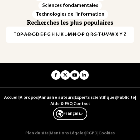
Sciences fondamentales
Technologies de l'information
Recherches les plus populaires
TOP
·
A
·
B
·
C
·
D
·
E
·
F
·
G
·
H
·
I
·
J
·
K
·
L
·
M
·
N
·
O
·
P
·
Q
·
R
·
S
·
T
·
U
·
V
·
W
·
X
·
Y
·
Z
Accueil
|
A propos
|
Annuaire auteurs
|
Experts scientifiques
|
Publicité
|
Aide & FAQ
|
Contact
Français
Plan du site
|
Mentions Légales
|
RGPD
|
Cookies