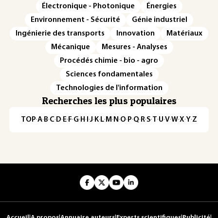
Électronique - Photonique
Énergies
Environnement - Sécurité
Génie industriel
Ingénierie des transports
Innovation
Matériaux
Mécanique
Mesures - Analyses
Procédés chimie - bio - agro
Sciences fondamentales
Technologies de l'information
Recherches les plus populaires
TOP
·
A
·
B
·
C
·
D
·
E
·
F
·
G
·
H
·
I
·
J
·
K
·
L
·
M
·
N
·
O
·
P
·
Q
·
R
·
S
·
T
·
U
·
V
·
W
·
X
·
Y
·
Z
Accueil
|
A propos
|
Annuaire auteurs
|
Experts scientifiques
|
Publicité
|