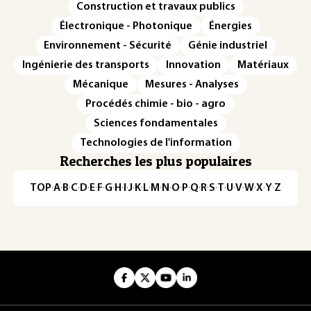
Construction et travaux publics
Électronique - Photonique
Énergies
Environnement - Sécurité
Génie industriel
Ingénierie des transports
Innovation
Matériaux
Mécanique
Mesures - Analyses
Procédés chimie - bio - agro
Sciences fondamentales
Technologies de l'information
Recherches les plus populaires
TOP
·
A
·
B
·
C
·
D
·
E
·
F
·
G
·
H
·
I
·
J
·
K
·
L
·
M
·
N
·
O
·
P
·
Q
·
R
·
S
·
T
·
U
·
V
·
W
·
X
·
Y
·
Z