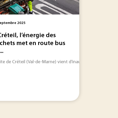
Septembre 2025
Créteil, l’énergie des
chets met en route bus
..
omobile, la filière et l’État ont signé un contrat stratégiqu
tion de biométhane à la place du gaz fossile apparaît comm
site de Créteil (Val-de-Marne) vient d’inaugurer une station