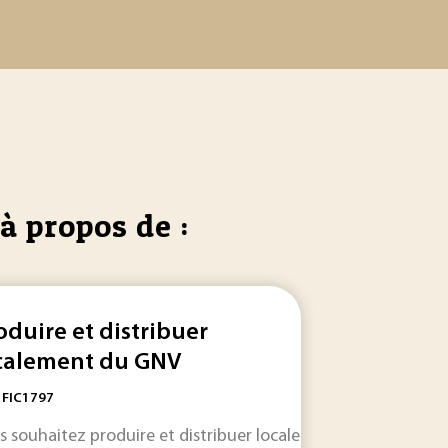
à propos de :
oduire et distribuer
calement du GNV
: FIC1797
ropéens de ce développement sont évoqués. Les principaux bi
s souhaitez produire et distribuer localement le
NV
; il vous faut installer des stations... de ravitaillement/
GNV
. Cett