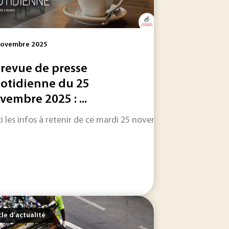
Novembre 2025
 revue de presse
otidienne du 25
vembre 2025 : ...
 fin 2028 selon son promoteur. Une ambition industrielle...
jets de gazéification hydrothermale ont été retenus, en majori
i les infos à retenir de ce mardi 25 novembre : une sélection e
cle d'actualité