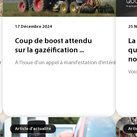
17 Décembre 2024
25 
Coup de boost attendu
La
sur la gazéification ...
qu
no
, l’extraction de lithium dans l’Allier devrait être effective
À l’issue d’un appel à manifestation d’intérêt, 24 pro
Voic
Article d'actualité
Arti