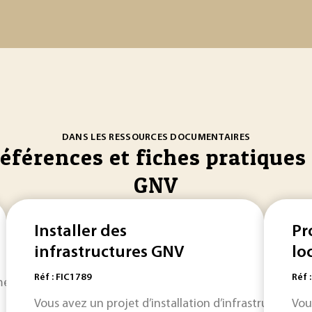
DANS LES RESSOURCES DOCUMENTAIRES
références et fiches pratiques 
GNV
Installer des
Pr
infrastructures GNV
lo
Réf : FIC1789
Réf 
ement dans le transport terrestre. Les cadres français et eu
Vous avez un projet d’installation d’infrastructures
Vou
G