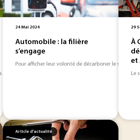
24 Mai 2024
29 
Automobile : la filière
À 
s’engage
dé
et .
Pour afficher leur volonté de décarboner le secteur aut
 majeurs au niveau de l’équipement de production, l’utilisa
Le 
Article d'actualité