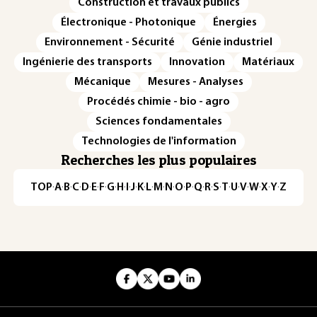
Construction et travaux publics
Électronique - Photonique
Énergies
Environnement - Sécurité
Génie industriel
Ingénierie des transports
Innovation
Matériaux
Mécanique
Mesures - Analyses
Procédés chimie - bio - agro
Sciences fondamentales
Technologies de l'information
Recherches les plus populaires
TOP
·
A
·
B
·
C
·
D
·
E
·
F
·
G
·
H
·
I
·
J
·
K
·
L
·
M
·
N
·
O
·
P
·
Q
·
R
·
S
·
T
·
U
·
V
·
W
·
X
·
Y
·
Z