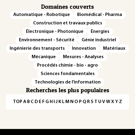
Domaines couverts
Automatique - Robotique
Biomédical - Pharma
Construction et travaux publics
Électronique - Photonique
Énergies
Environnement - Sécurité
Génie industriel
Ingénierie des transports
Innovation
Matériaux
Mécanique
Mesures - Analyses
Procédés chimie - bio - agro
Sciences fondamentales
Technologies de l'information
Recherches les plus populaires
TOP
·
A
·
B
·
C
·
D
·
E
·
F
·
G
·
H
·
I
·
J
·
K
·
L
·
M
·
N
·
O
·
P
·
Q
·
R
·
S
·
T
·
U
·
V
·
W
·
X
·
Y
·
Z