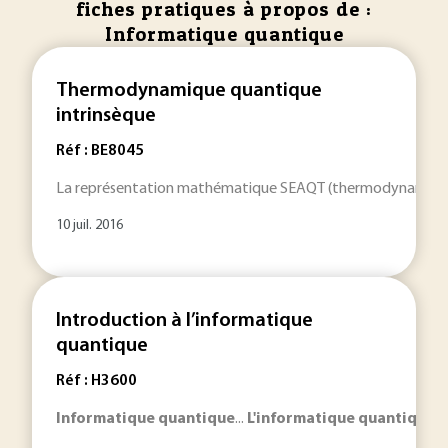
fiches pratiques à propos de :
Informatique quantique
Thermodynamique quantique
intrinsèque
Réf : BE8045
La représentation mathématique SEAQT (thermodynamiq
10 juil. 2016
Introduction à l’informatique
quantique
Réf : H3600
Informatique
quantique
...
L'informatique
quantique
es