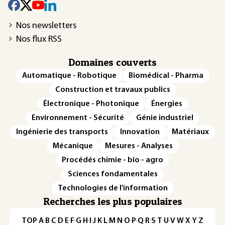
Nos newsletters
Nos flux RSS
Domaines couverts
Automatique - Robotique
Biomédical - Pharma
Construction et travaux publics
Électronique - Photonique
Énergies
Environnement - Sécurité
Génie industriel
Ingénierie des transports
Innovation
Matériaux
Mécanique
Mesures - Analyses
Procédés chimie - bio - agro
Sciences fondamentales
Technologies de l'information
Recherches les plus populaires
TOP
·
A
·
B
·
C
·
D
·
E
·
F
·
G
·
H
·
I
·
J
·
K
·
L
·
M
·
N
·
O
·
P
·
Q
·
R
·
S
·
T
·
U
·
V
·
W
·
X
·
Y
·
Z