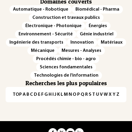
Domaines couverts
Automatique - Robotique
Biomédical - Pharma
Construction et travaux publics
Électronique - Photonique
Énergies
Environnement - Sécurité
Génie industriel
Ingénierie des transports
Innovation
Matériaux
Mécanique
Mesures - Analyses
Procédés chimie - bio - agro
Sciences fondamentales
Technologies de l'information
Recherches les plus populaires
TOP
·
A
·
B
·
C
·
D
·
E
·
F
·
G
·
H
·
I
·
J
·
K
·
L
·
M
·
N
·
O
·
P
·
Q
·
R
·
S
·
T
·
U
·
V
·
W
·
X
·
Y
·
Z