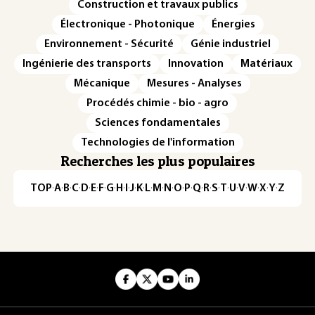
Construction et travaux publics
Électronique - Photonique
Énergies
Environnement - Sécurité
Génie industriel
Ingénierie des transports
Innovation
Matériaux
Mécanique
Mesures - Analyses
Procédés chimie - bio - agro
Sciences fondamentales
Technologies de l'information
Recherches les plus populaires
TOP
·
A
·
B
·
C
·
D
·
E
·
F
·
G
·
H
·
I
·
J
·
K
·
L
·
M
·
N
·
O
·
P
·
Q
·
R
·
S
·
T
·
U
·
V
·
W
·
X
·
Y
·
Z