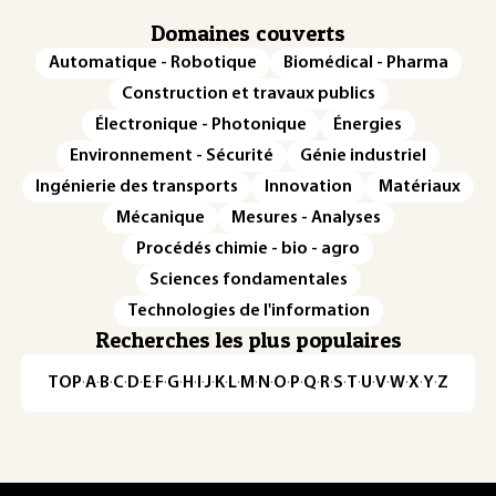
Domaines couverts
Automatique - Robotique
Biomédical - Pharma
Construction et travaux publics
Électronique - Photonique
Énergies
Environnement - Sécurité
Génie industriel
Ingénierie des transports
Innovation
Matériaux
Mécanique
Mesures - Analyses
Procédés chimie - bio - agro
Sciences fondamentales
Technologies de l'information
Recherches les plus populaires
TOP
·
A
·
B
·
C
·
D
·
E
·
F
·
G
·
H
·
I
·
J
·
K
·
L
·
M
·
N
·
O
·
P
·
Q
·
R
·
S
·
T
·
U
·
V
·
W
·
X
·
Y
·
Z