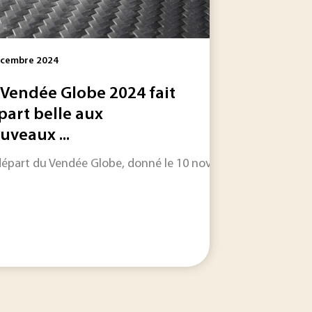
écembre 2024
 Vendée Globe 2024 fait
 part belle aux
uveaux ...
ion et de l’exploitation des raccordements des parcs éoliens 
e conversion, capables de transformer une pression, une...
départ du Vendée Globe, donné le 10 novembre dernier, voit s