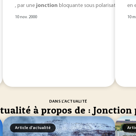
, par une
jonction
bloquante sous polarisation inver
en 
10 nov. 2000
10 m
DANS L'ACTUALITÉ
tualité à propos de : Jonction 
Article d'actualité
Arti