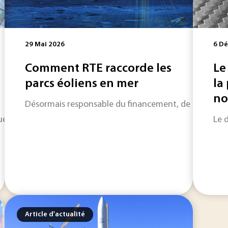
29 Mai 2026
6 D
Comment RTE raccorde les
Le
parcs éoliens en mer
la
no
Désormais responsable du financement, de la construct
ment à calculer et à stocker. Ils sont aussi des matériaux d
Le 
Article d'actualité