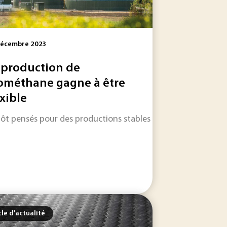
Décembre 2023
 production de
ométhane gagne à être
exible
ues touchant les 737 max et 787 Dreamliner, le 18 mai,...
es, la quasi-totalité de l'électricité consommée en Islande e
tôt pensés pour des productions stables de gaz renouvelable, 
cle d'actualité