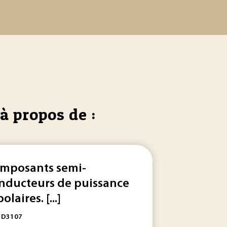
à propos de :
mposants semi-
nducteurs de puissance
olaires. [...]
: D3107
es... et sur les maillons entre ces
jonctions
. Les tolérances 