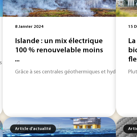
8 Janvier 2024
15 
Islande : un mix électrique
La
100 % renouvelable moins
bi
...
fl
s de faire parler. Après une longue série d’incidents techniq
Grâce à ses centrales géothermiques et hydroélectriqu
Plu
Article d'actualité
Arti