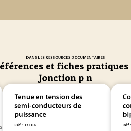
DANS LES RESSOURCES DOCUMENTAIRES
références et fiches pratiques 
Jonction p n
Tenue en tension des
Co
semi-conducteurs de
co
puissance
bip
Réf : D3104
Réf 
jonctions
que possède la pièce étudiée avec les pièces voisin