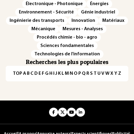
Électronique - Photonique
Énergies
Environnement - Sécurité
Génie industriel
Ingénierie des transports
Innovation
Matériaux
Mécanique
Mesures - Analyses
Procédés chimie - bio - agro
Sciences fondamentales
Technologies de l'information
Recherches les plus populaires
TOP
·
A
·
B
·
C
·
D
·
E
·
F
·
G
·
H
·
I
·
J
·
K
·
L
·
M
·
N
·
O
·
P
·
Q
·
R
·
S
·
T
·
U
·
V
·
W
·
X
·
Y
·
Z
Accueil
|
A propos
|
Annuaire auteurs
|
Experts scientifiques
|
Publicité
|