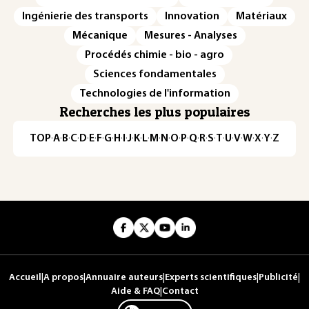
Ingénierie des transports
Innovation
Matériaux
Mécanique
Mesures - Analyses
Procédés chimie - bio - agro
Sciences fondamentales
Technologies de l'information
Recherches les plus populaires
TOP
·
A
·
B
·
C
·
D
·
E
·
F
·
G
·
H
·
I
·
J
·
K
·
L
·
M
·
N
·
O
·
P
·
Q
·
R
·
S
·
T
·
U
·
V
·
W
·
X
·
Y
·
Z
Accueil
|
A propos
|
Annuaire auteurs
|
Experts scientifiques
|
Publicité
|
Aide & FAQ
|
Contact