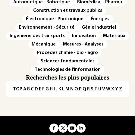
Automatique - Robotique
Biomédical - Pharma
Construction et travaux publics
Électronique - Photonique
Énergies
Environnement - Sécurité
Génie industriel
Ingénierie des transports
Innovation
Matériaux
Mécanique
Mesures - Analyses
Procédés chimie - bio - agro
Sciences fondamentales
Technologies de l'information
Recherches les plus populaires
TOP
·
A
·
B
·
C
·
D
·
E
·
F
·
G
·
H
·
I
·
J
·
K
·
L
·
M
·
N
·
O
·
P
·
Q
·
R
·
S
·
T
·
U
·
V
·
W
·
X
·
Y
·
Z