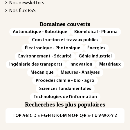
Nos newsletters
Nos flux RSS
Domaines couverts
Automatique - Robotique
Biomédical - Pharma
Construction et travaux publics
Électronique - Photonique
Énergies
Environnement - Sécurité
Génie industriel
Ingénierie des transports
Innovation
Matériaux
Mécanique
Mesures - Analyses
Procédés chimie - bio - agro
Sciences fondamentales
Technologies de l'information
Recherches les plus populaires
TOP
·
A
·
B
·
C
·
D
·
E
·
F
·
G
·
H
·
I
·
J
·
K
·
L
·
M
·
N
·
O
·
P
·
Q
·
R
·
S
·
T
·
U
·
V
·
W
·
X
·
Y
·
Z