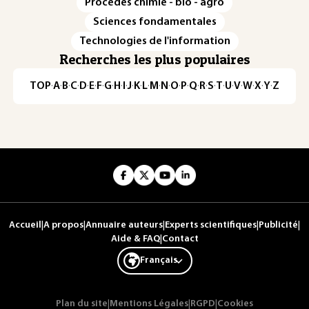
Procédés chimie - bio - agro
Sciences fondamentales
Technologies de l'information
Recherches les plus populaires
TOP
·
A
·
B
·
C
·
D
·
E
·
F
·
G
·
H
·
I
·
J
·
K
·
L
·
M
·
N
·
O
·
P
·
Q
·
R
·
S
·
T
·
U
·
V
·
W
·
X
·
Y
·
Z
Accueil
|
A propos
|
Annuaire auteurs
|
Experts scientifiques
|
Publicité
|
Aide & FAQ
|
Contact
Français
Plan du site
|
Mentions Légales
|
RGPD
|
Cookies