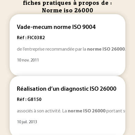
fiches pratiques à propos de :
Norme iso 26000
Vade-mecum norme ISO 9004
Réf : FIC0382
de l’entreprise recommandée par la
norme
ISO
26000
. Bât
10 nov. 2011
Réalisation d’un diagnostic ISO 26000
Réf : G8150
associés à son activité. La
norme
ISO
26000
portant sur la
10 juil. 2013