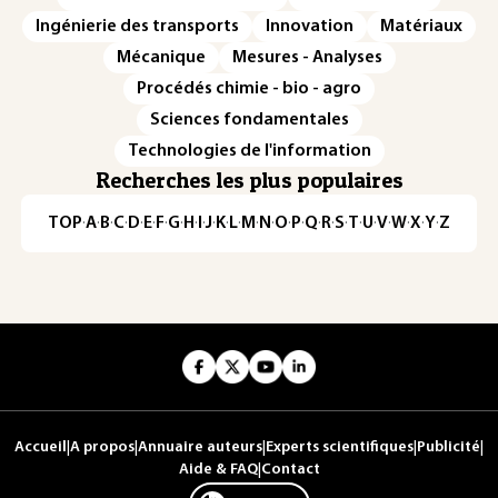
Ingénierie des transports
Innovation
Matériaux
Mécanique
Mesures - Analyses
Procédés chimie - bio - agro
Sciences fondamentales
Technologies de l'information
Recherches les plus populaires
TOP
·
A
·
B
·
C
·
D
·
E
·
F
·
G
·
H
·
I
·
J
·
K
·
L
·
M
·
N
·
O
·
P
·
Q
·
R
·
S
·
T
·
U
·
V
·
W
·
X
·
Y
·
Z
Accueil
|
A propos
|
Annuaire auteurs
|
Experts scientifiques
|
Publicité
|
Aide & FAQ
|
Contact