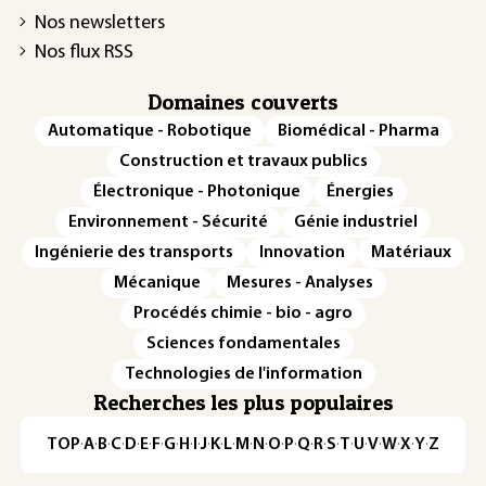
Nos newsletters
Nos flux RSS
Domaines couverts
Automatique - Robotique
Biomédical - Pharma
Construction et travaux publics
Électronique - Photonique
Énergies
Environnement - Sécurité
Génie industriel
Ingénierie des transports
Innovation
Matériaux
Mécanique
Mesures - Analyses
Procédés chimie - bio - agro
Sciences fondamentales
Technologies de l'information
Recherches les plus populaires
TOP
·
A
·
B
·
C
·
D
·
E
·
F
·
G
·
H
·
I
·
J
·
K
·
L
·
M
·
N
·
O
·
P
·
Q
·
R
·
S
·
T
·
U
·
V
·
W
·
X
·
Y
·
Z