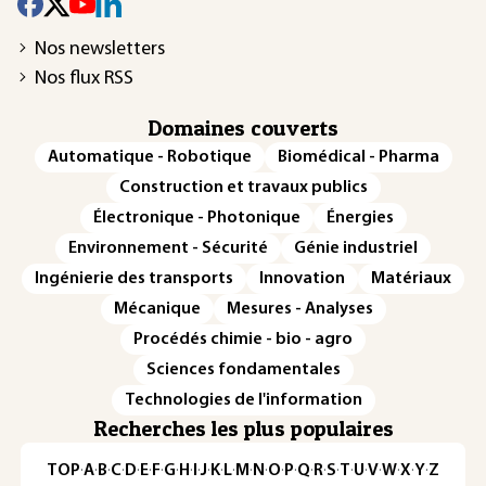
Nos newsletters
Nos flux RSS
Domaines couverts
Automatique - Robotique
Biomédical - Pharma
Construction et travaux publics
Électronique - Photonique
Énergies
Environnement - Sécurité
Génie industriel
Ingénierie des transports
Innovation
Matériaux
Mécanique
Mesures - Analyses
Procédés chimie - bio - agro
Sciences fondamentales
Technologies de l'information
Recherches les plus populaires
TOP
·
A
·
B
·
C
·
D
·
E
·
F
·
G
·
H
·
I
·
J
·
K
·
L
·
M
·
N
·
O
·
P
·
Q
·
R
·
S
·
T
·
U
·
V
·
W
·
X
·
Y
·
Z