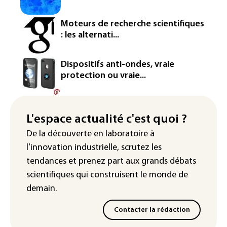
L'Europe se prépare à une baisse de la
production d'électricité lors de l'éclipse
Moteurs de recherche scientifiques
solaire
: les alternati...
La métropole de Rouen porte plainte
contre BASF pour pollution aux PFAS
Dispositifs anti-ondes, vraie
protection ou vraie...
Canicule: à l'arrêt depuis fin juillet, la
centrale de Golfech reconnectée au
réseau
L'espace actualité c'est quoi ?
Véhicules de livraison autonomes: la
De la découverte en laboratoire à
France ouvre la voie à leur
l'innovation industrielle, scrutez les
homologation
tendances
et prenez part aux
grands débats
scientifiques
qui construisent le monde de
demain.
Contacter la rédaction