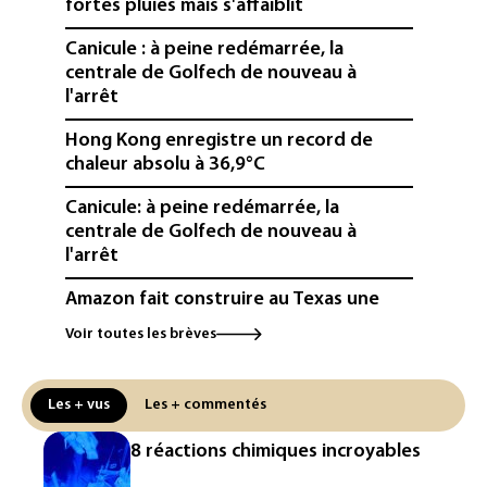
fortes pluies mais s'affaiblit
Canicule : à peine redémarrée, la
centrale de Golfech de nouveau à
l'arrêt
Hong Kong enregistre un record de
chaleur absolu à 36,9°C
Canicule: à peine redémarrée, la
centrale de Golfech de nouveau à
l'arrêt
Amazon fait construire au Texas une
immense centrale à gaz pour ses
Voir toutes les brèves
centres de données
L'UE demande à Meta et TikTok de
Les + vus
Les + commentés
renforcer la surveillance et la
vérification des faits après l'affaire de
8 réactions chimiques incroyables
Ceuta