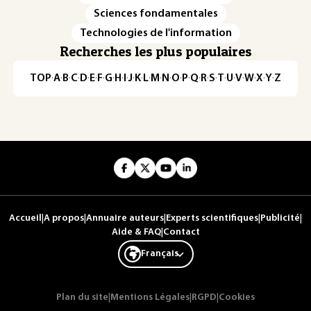
Sciences fondamentales
Technologies de l'information
Recherches les plus populaires
TOP
·
A
·
B
·
C
·
D
·
E
·
F
·
G
·
H
·
I
·
J
·
K
·
L
·
M
·
N
·
O
·
P
·
Q
·
R
·
S
·
T
·
U
·
V
·
W
·
X
·
Y
·
Z
Accueil
|
A propos
|
Annuaire auteurs
|
Experts scientifiques
|
Publicité
|
Aide & FAQ
|
Contact
Français
Plan du site
|
Mentions Légales
|
RGPD
|
Cookies