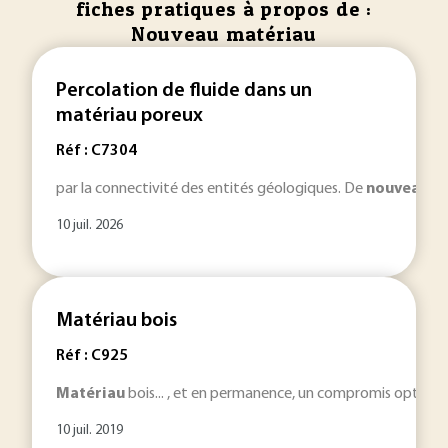
fiches pratiques à propos de :
Nouveau matériau
Percolation de fluide dans un
matériau poreux
Réf : C7304
par la connectivité des entités géologiques. De
nouveaux
m
10 juil. 2026
Matériau bois
Réf : C925
Matériau
bois... , et en permanence, un compromis optimal 
10 juil. 2019