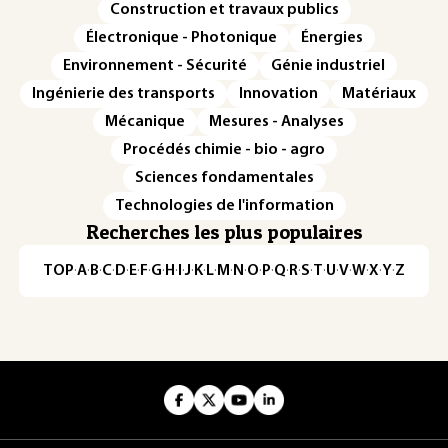
Construction et travaux publics
Électronique - Photonique
Énergies
Environnement - Sécurité
Génie industriel
Ingénierie des transports
Innovation
Matériaux
Mécanique
Mesures - Analyses
Procédés chimie - bio - agro
Sciences fondamentales
Technologies de l'information
Recherches les plus populaires
TOP
·
A
·
B
·
C
·
D
·
E
·
F
·
G
·
H
·
I
·
J
·
K
·
L
·
M
·
N
·
O
·
P
·
Q
·
R
·
S
·
T
·
U
·
V
·
W
·
X
·
Y
·
Z