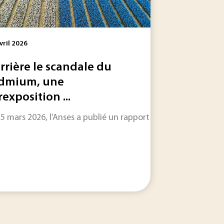
vril 2026
rrière le scandale du
dmium, une
rexposition ...
dans 29 des 30 communes qu'ils ont analysées, y compris da
es chercheurs ont identifié que des microplastiques ont fra
25 mars 2026, l’Anses a publié un rapport alertant sur la su