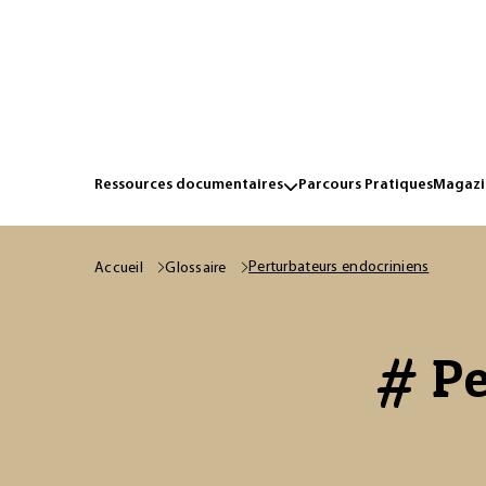
Ressources documentaires
Parcours Pratiques
Magazin
Perturbateurs endocriniens
Accueil
Glossaire
# Pe