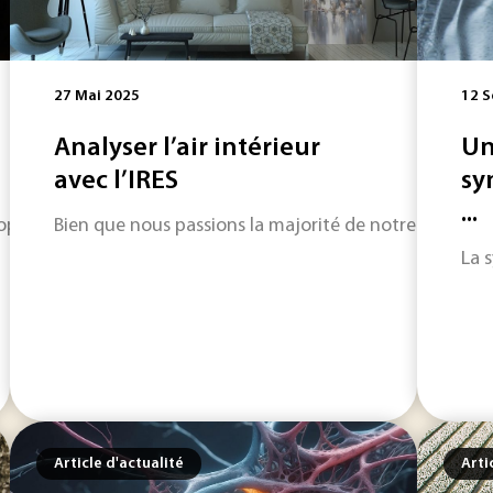
27 Mai 2025
12 
Analyser l’air intérieur
Un
avec l’IRES
sy
...
microplastiques est pourtant omniprésente dans notre eau pota
Bien que nous passions la majorité de notre temps à l
La 
Article d'actualité
Arti