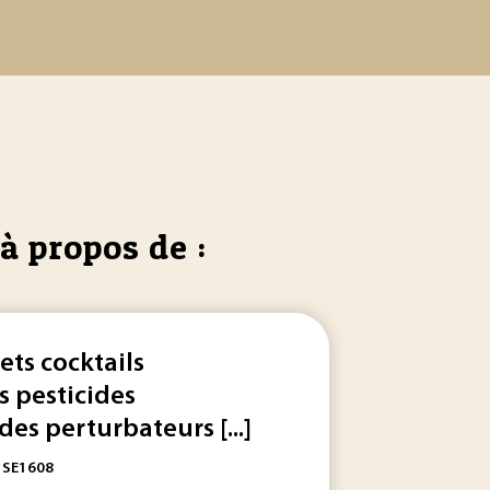
à propos de :
fets cocktails
s pesticides
 des perturbateurs [...]
: SE1608
es sites d’action des hormones. L’exposition... de l’action «
pe