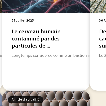
25 Juillet 2025
30 A
Le cerveau humain
De
contaminé par des
ca
particules de ...
su
r et Générations futures déclarent avoir détecté des PFAS 
Longtemps considérée comme un bastion inviolable, d
Le 
Article d'actualité