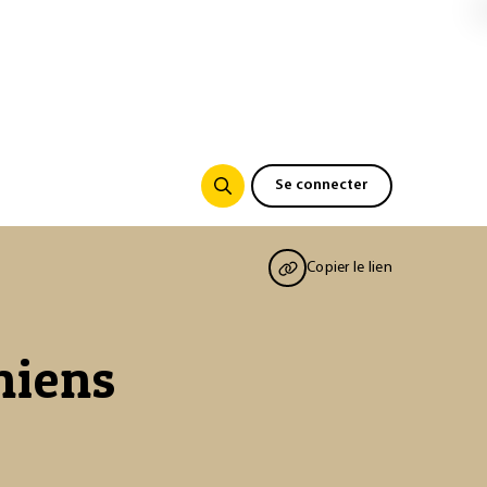
Se connecter
Copier le lien
niens