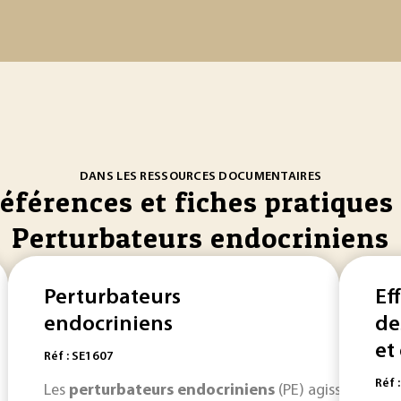
DANS LES RESSOURCES DOCUMENTAIRES
références et fiches pratiques 
Perturbateurs endocriniens
Perturbateurs
Ef
endocriniens
de
et
Réf : SE1607
Réf 
Les
perturbateurs
endocriniens
(PE) agissent sur l