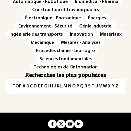
Automatique - Robotique
Biomédical - Pharma
Construction et travaux publics
Électronique - Photonique
Énergies
Environnement - Sécurité
Génie industriel
Ingénierie des transports
Innovation
Matériaux
Mécanique
Mesures - Analyses
Procédés chimie - bio - agro
Sciences fondamentales
Technologies de l'information
Recherches les plus populaires
TOP
·
A
·
B
·
C
·
D
·
E
·
F
·
G
·
H
·
I
·
J
·
K
·
L
·
M
·
N
·
O
·
P
·
Q
·
R
·
S
·
T
·
U
·
V
·
W
·
X
·
Y
·
Z