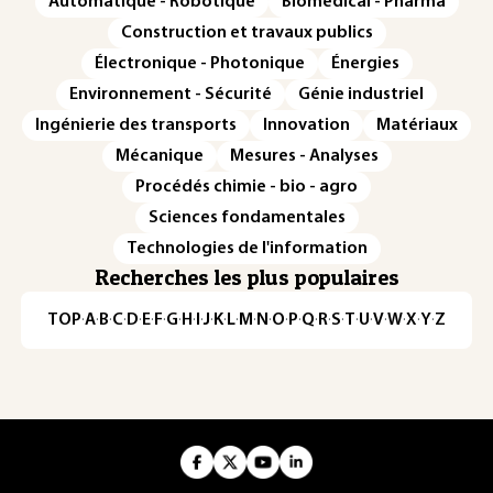
Automatique - Robotique
Biomédical - Pharma
Construction et travaux publics
Électronique - Photonique
Énergies
Environnement - Sécurité
Génie industriel
Ingénierie des transports
Innovation
Matériaux
Mécanique
Mesures - Analyses
Procédés chimie - bio - agro
Sciences fondamentales
Technologies de l'information
Recherches les plus populaires
TOP
·
A
·
B
·
C
·
D
·
E
·
F
·
G
·
H
·
I
·
J
·
K
·
L
·
M
·
N
·
O
·
P
·
Q
·
R
·
S
·
T
·
U
·
V
·
W
·
X
·
Y
·
Z