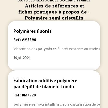
DANS LES RESSOURCES DOCUMENTAIRES
Articles de références et
fiches pratiques à propos de :
Polymère semi cristallin
Polymères fluorés
Réf : AM3390
'obtention des
polymères
fluorés existants au stade indust
10 juil. 2004
Fabrication additive polymère
par dépôt de filament fondu
Réf : BM7920
polymère
semi
-
cristallins
... et la cristallisation de
polym