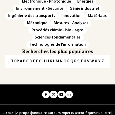
Électronique - Photonique
Énergies
Environnement - Sécurité
Génie industriel
Ingénierie des transports
Innovation
Matériaux
Mécanique
Mesures - Analyses
Procédés chimie - bio - agro
Sciences fondamentales
Technologies de l'information
Recherches les plus populaires
TOP
·
A
·
B
·
C
·
D
·
E
·
F
·
G
·
H
·
I
·
J
·
K
·
L
·
M
·
N
·
O
·
P
·
Q
·
R
·
S
·
T
·
U
·
V
·
W
·
X
·
Y
·
Z
Accueil
|
A propos
|
Annuaire auteurs
|
Experts scientifiques
|
Publicité
|