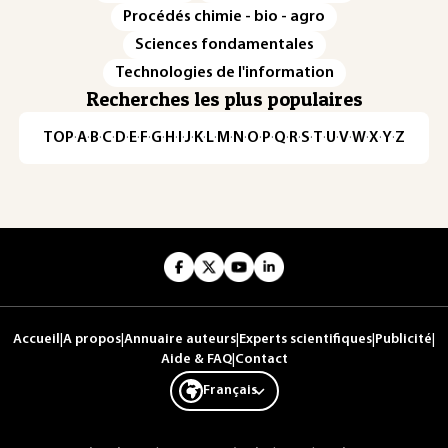
Procédés chimie - bio - agro
Sciences fondamentales
Technologies de l'information
Recherches les plus populaires
TOP
·
A
·
B
·
C
·
D
·
E
·
F
·
G
·
H
·
I
·
J
·
K
·
L
·
M
·
N
·
O
·
P
·
Q
·
R
·
S
·
T
·
U
·
V
·
W
·
X
·
Y
·
Z
Accueil
|
A propos
|
Annuaire auteurs
|
Experts scientifiques
|
Publicité
|
Aide & FAQ
|
Contact
Français