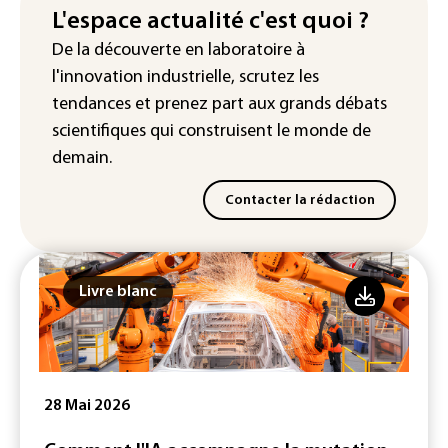
d'Intermarché
L'espace actualité c'est quoi ?
De la découverte en laboratoire à
La Slovaquie enregistre un record
l'innovation industrielle, scrutez les
absolu de 42,2°C (services
météorologiques)
tendances
et prenez part aux
grands débats
scientifiques
qui construisent le monde de
demain.
Contacter la rédaction
Livre blanc
28 Mai 2026