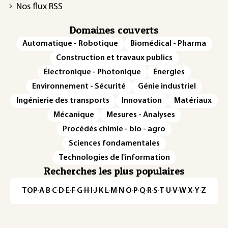
Nos flux RSS
Domaines couverts
Automatique - Robotique
Biomédical - Pharma
Construction et travaux publics
Électronique - Photonique
Énergies
Environnement - Sécurité
Génie industriel
Ingénierie des transports
Innovation
Matériaux
Mécanique
Mesures - Analyses
Procédés chimie - bio - agro
Sciences fondamentales
Technologies de l'information
Recherches les plus populaires
TOP
·
A
·
B
·
C
·
D
·
E
·
F
·
G
·
H
·
I
·
J
·
K
·
L
·
M
·
N
·
O
·
P
·
Q
·
R
·
S
·
T
·
U
·
V
·
W
·
X
·
Y
·
Z