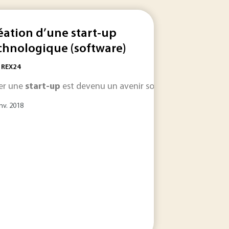
éation d’une start-up
chnologique (software)
: REX24
l'entreprise. La qualification de «
start-up
» est apparue avec
er une
start-up
est devenu un avenir souhaitable pour beauc
lution parfois surprenante de certaines d’entre elles... … V
nv. 2018