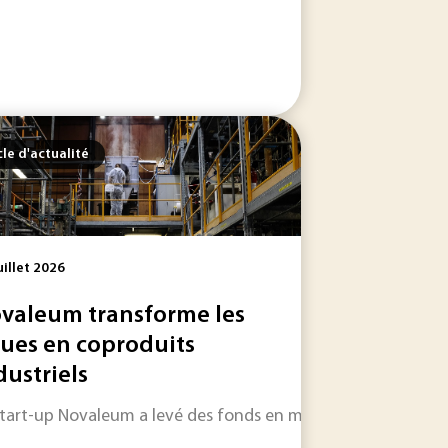
cle d'actualité
uillet 2026
valeum transforme les
ues en coproduits
dustriels
de calcul et des usages en intelligence artificielle...
 les informations qui feront l'actualité industrielle dans les
start-up Novaleum a levé des fonds en mars dernier pour déve