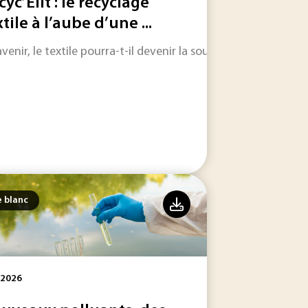
cyc’Elit : le recyclage
tile à l’aube d’une ...
avenir, le textile pourra-t-il devenir la source principale de
ovation technologique.
e blanc
 2026