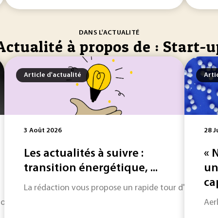
DANS L'ACTUALITÉ
Actualité à propos de : Start-u
Article d'actualité
Arti
3 Août 2026
28 J
Les actualités à suivre :
« 
transition énergétique, ...
un
cap
La rédaction vous propose un rapide tour d'horizon sur
” organisé par SKF Magnetic Mechatronics (S2M) en partenari
Aer