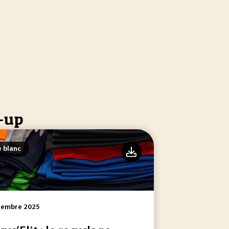
t-up
e blanc
tembre 2025