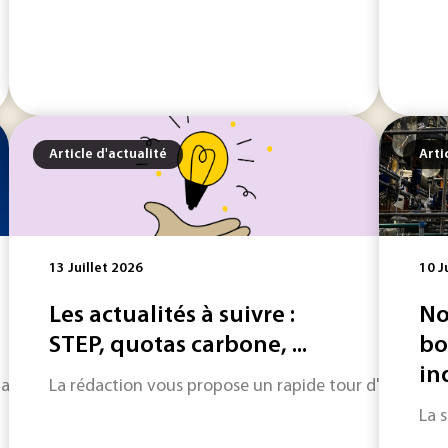
Article d'actualité
Arti
13 Juillet 2026
10 J
Les actualités à suivre :
No
STEP, quotas carbone, ...
bo
in
ourd'hui l'essentiel des investissements, des infrastructures 
La rédaction vous propose un rapide tour d'horizon sur
La 