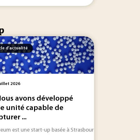
p
cle d'actualité
uillet 2026
Nous avons développé
e unité capable de
turer ...
 les informations qui feront l'actualité industrielle dans les
at avec Techniques de l’Ingénieur a rendu son verdict, metta
leum est une start-up basée à Strasbourg, fondée en 2023 pa