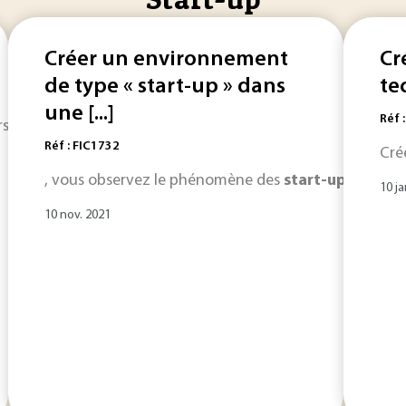
Créer un environnement
Cr
de type « start-up » dans
te
une [...]
Réf 
 cycles de vie : R&D, naissance, survie, premiers succès... de 
Réf : FIC1732
Cré
, vous observez le phénomène des
start-up
et l’évo
10 ja
10 nov. 2021