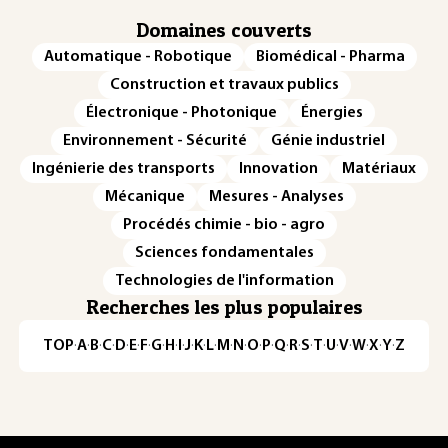
Domaines couverts
Automatique - Robotique
Biomédical - Pharma
Construction et travaux publics
Électronique - Photonique
Énergies
Environnement - Sécurité
Génie industriel
Ingénierie des transports
Innovation
Matériaux
Mécanique
Mesures - Analyses
Procédés chimie - bio - agro
Sciences fondamentales
Technologies de l'information
Recherches les plus populaires
TOP
·
A
·
B
·
C
·
D
·
E
·
F
·
G
·
H
·
I
·
J
·
K
·
L
·
M
·
N
·
O
·
P
·
Q
·
R
·
S
·
T
·
U
·
V
·
W
·
X
·
Y
·
Z