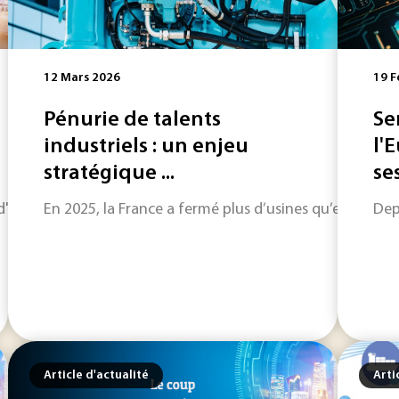
12 Mars 2026
19 F
Pénurie de talents
Se
industriels : un enjeu
l'
stratégique ...
ses
horizon sur les informations qui feront l'actualité industriel
En 2025, la France a fermé plus d’usines qu’elle n’en
Dep
Article d'actualité
Arti