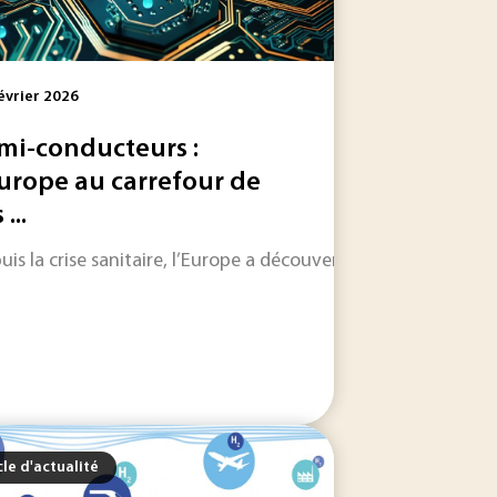
évrier 2026
mi-conducteurs :
Europe au carrefour de
 ...
le dans les jours et les semaines à venir.
 a ouvert pour la deuxième année consécutive. Ce ralentissem
uis la crise sanitaire, l’Europe a découvert à quel point les 
cle d'actualité