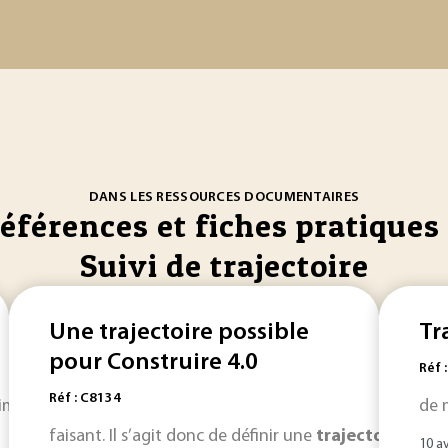
DANS LES RESSOURCES DOCUMENTAIRES
références et fiches pratiques 
Suivi de trajectoire
Une trajectoire possible
Tr
pour Construire 4.0
Réf 
Réf : C8134
misation de systèmes dynamiques suivant différents objectif
de 
faisant. Il s’agit donc de définir une
trajectoire
qui d
10 av