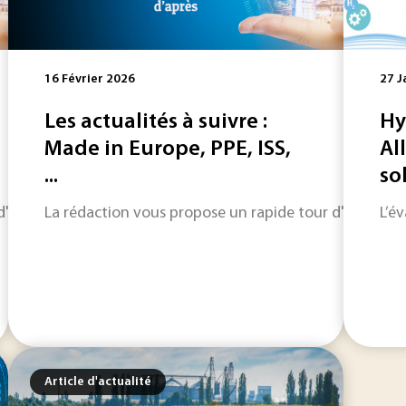
16 Février 2026
27 J
Les actualités à suivre :
Hy
Made in Europe, PPE, ISS,
Al
...
so
horizon sur les informations qui feront l'actualité industriel
La rédaction vous propose un rapide tour d'horizon sur
L’é
Article d'actualité